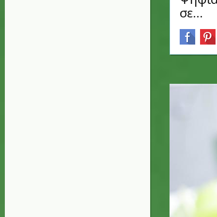
σε...