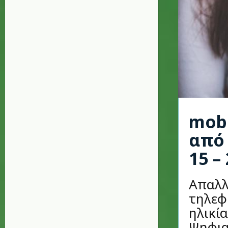
mobi
από 
15 –
Απαλλ
τηλεφ
ηλικί
Ψηφια