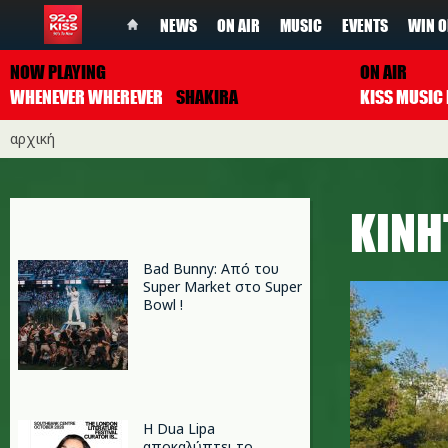
NEWS
ON AIR
MUSIC
EVENTS
WIN O
NOW PLAYING
ON AIR
WHENEVER WHEREVER
SHAKIRA
αρχική
ΚΙΝΗ
Bad Bunny: Από του
Super Market στο Super
Bowl !
Η Dua Lipa
αποκαλύπτει το