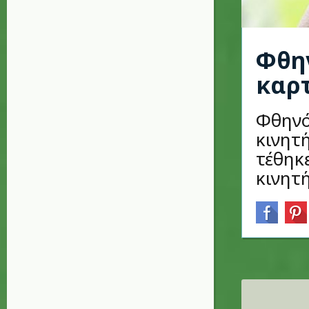
Φθην
καρ
Φθηνότ
κινητ
τέθηκε
κινητ
Σελίδες