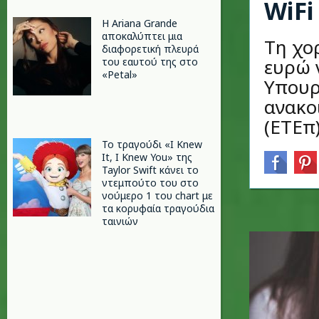
WiFi
Η Ariana Grande
αποκαλύπτει μια
Τη χο
διαφορετική πλευρά
ευρώ 
του εαυτού της στο
«Petal»
Υπουρ
ανακο
(ΕΤΕπ
Το τραγούδι «I Knew
It, I Knew You» της
Taylor Swift κάνει το
ντεμπούτο του στο
νούμερο 1 του chart με
τα κορυφαία τραγούδια
ταινιών