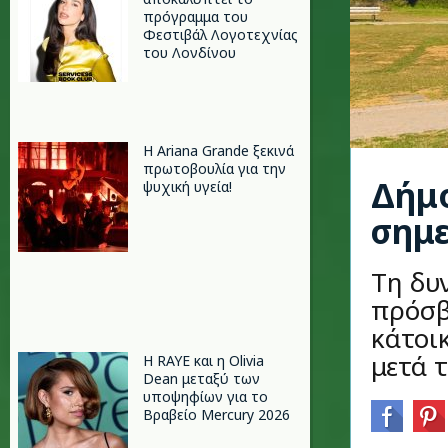
πρόγραμμα του
Φεστιβάλ Λογοτεχνίας
του Λονδίνου
Η Ariana Grande ξεκινά
πρωτοβουλία για την
Δήμο
ψυχική υγεία!
σημ
Τη δυ
πρόσβ
κάτοι
μετά τ
Η RAYE και η Olivia
Dean μεταξύ των
υποψηφίων για το
Βραβείο Mercury 2026