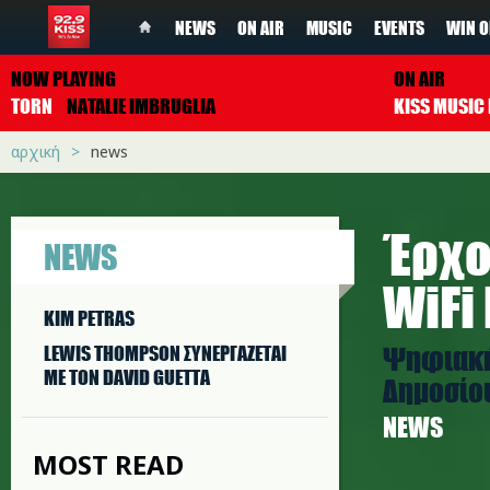
NEWS
ON AIR
MUSIC
EVENTS
WIN O
NOW PLAYING
ON AIR
TORN
NATALIE IMBRUGLIA
αρχική
news
Έρχο
NEWS
WiFi
KIM PETRAS
Ψηφιακή
LEWIS THOMPSON ΣΥΝΕΡΓAΖΕΤΑΙ
ΜΕ ΤΟΝ DAVID GUETTA
Δημοσίο
NEWS
MOST READ