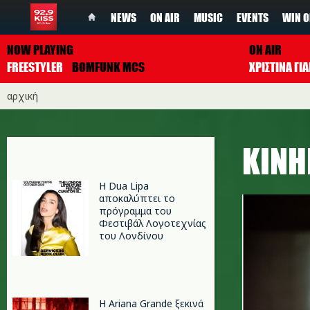
NEWS
ON AIR
MUSIC
EVENTS
WIN O
NOW PLAYING
ON AIR
FREESTYLER
BOMFUNK MCS
ΧΡΙΣΤΙΝΑ Γ
αρχική
ΚΙΝ
Η Dua Lipa
αποκαλύπτει το
πρόγραμμα του
Φεστιβάλ Λογοτεχνίας
του Λονδίνου
Η Ariana Grande ξεκινά