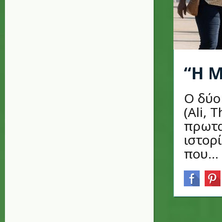
“Η 
Ο δύο
(Ali, 
πρωτα
ιστορ
που...