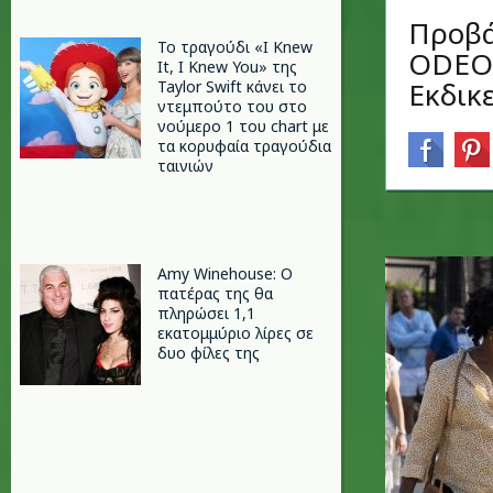
Προβά
Το τραγούδι «I Knew
ODEON
It, I Knew You» της
Εκδικε
Taylor Swift κάνει το
ντεμπούτο του στο
νούμερο 1 του chart με
τα κορυφαία τραγούδια
ταινιών
Amy Winehouse: Ο
πατέρας της θα
πληρώσει 1,1
εκατομμύριο λίρες σε
δυο φίλες της