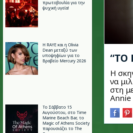
πρωτοβουλία για την
ψυχική υγεία!
Η RAYE και η Olivia
Dean μεταξύ των
“ΤΟ
υποψηφίων για το
Βραβείο Mercury 2026
Η σκη
να μι
στη με
Annie
Το Σάββατο 15
Αυγούστου, στο Time
Marine Beach Bar, το
Magic of Athens Society
παρουσιάζει το The