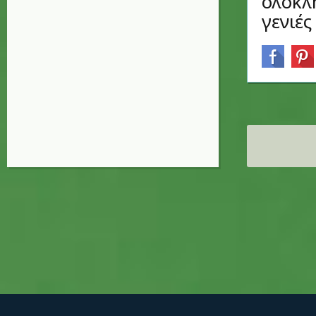
ολοκλ
γενιέ
Σελίδες