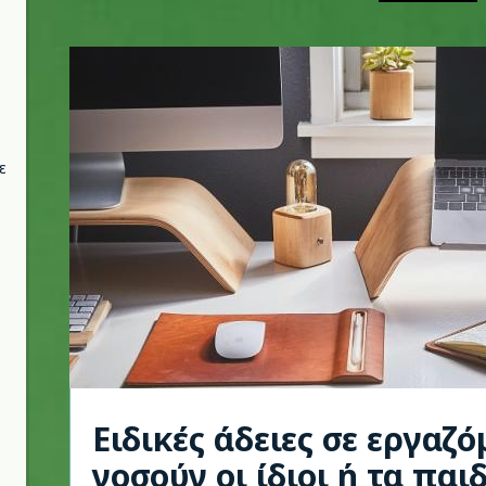
ε
Ειδικές άδειες σε εργαζ
νοσούν οι ίδιοι ή τα παι