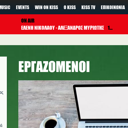
MUSIC
EVENTS
WIN ON KISS
Ο KISS
KISS TV
ΕΠΙΚΟΙΝΩΝΊΑ
ON AIR
ΕΛΕΝΗ ΝΙΚΟΛΑΟΥ - ΑΛΕΞΑΝΔΡΟΣ ΜΥΡΙΩΤΗΣ
17:00 - 19:00
ΕΡΓΑΖΟΜΕΝΟΙ
ας
νά