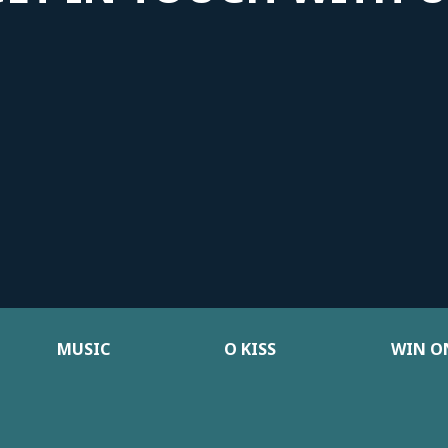
MUSIC
Ο KISS
WIN ON