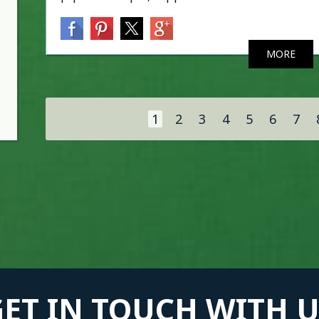
MORE
Σελίδες
1
2
3
4
5
6
7
GET IN TOUCH WITH U