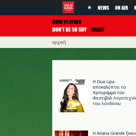
NEWS
ON AIR
NOW PLAYING
DON'T BE SO SHY
IMANY
αρχική
Η Dua Lipa
αποκαλύπτει το
πρόγραμμα του
Φεστιβάλ Λογοτεχνί
του Λονδίνου
Η Ariana Grande ξεκι