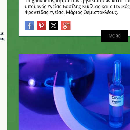
Το χρονοδιάγραμμα των εμβολιασμών κατά το
υπουργός Υγείας Βασίλης Κικίλιας και ο Γενι
Φροντίδας Υγείας, Μάριος Θεμιστοκλέους.
με
MORE
ια