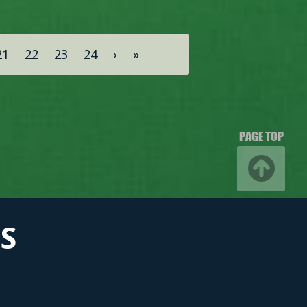
21
22
23
24
›
»
PAGE TOP
S