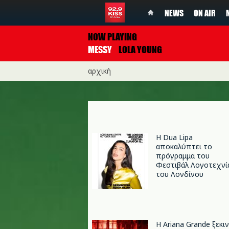
NEWS
ON AIR
NOW PLAYING
MESSY
LOLA YOUNG
αρχική
Η Dua Lipa
αποκαλύπτει το
πρόγραμμα του
Φεστιβάλ Λογοτεχνί
του Λονδίνου
Η Ariana Grande ξεκι