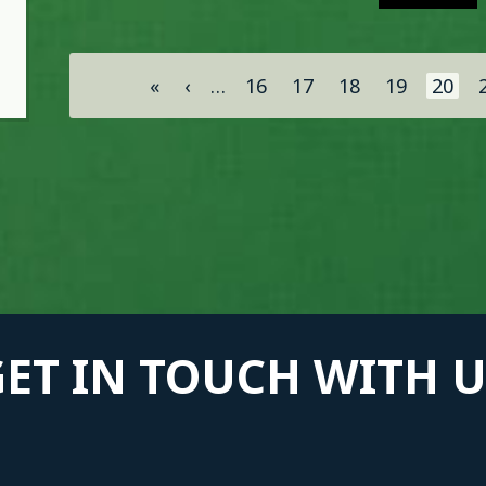
Σελίδες
«
‹
…
16
17
18
19
20
GET IN TOUCH WITH U