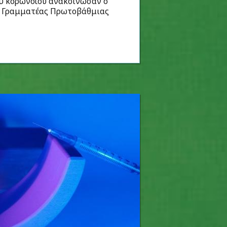
υ κορωνοϊού ανακοίνωσαν ο
κός Γραμματέας Πρωτοβάθμιας