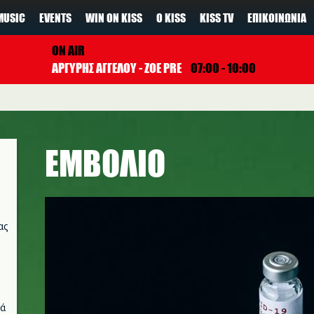
MUSIC
EVENTS
WIN ON KISS
Ο KISS
KISS TV
ΕΠΙΚΟΙΝΩΝΊΑ
ON AIR
ΑΡΓΥΡΗΣ ΑΓΓΕΛΟΥ - ZOE PRE
07:00 - 10:00
ΕΜΒΟΛΙΟ
ας
νά