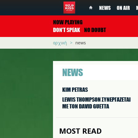
NEWS
ON AIR
NOW PLAYING
DON'T SPEAK
NO DOUBT
αρχική
news
NEWS
KIM PETRAS
LEWIS THOMPSON ΣΥΝΕΡΓAΖΕΤΑΙ
ΜΕ ΤΟΝ DAVID GUETTA
MOST READ