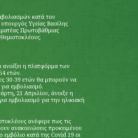
μβολιασμών
κατά του
υπουργός Υγείας Βασίλης
αμματέας Πρωτοβάθμιας
 Θεμιστοκλέους.
α ανοίξει η πλατφόρμα των
54 ετών.
τες 30-39 ετών θα μπορούν να
 για εμβολιασμό.
τάρτη, 21 Απριλίου,
άνοιξε η
ια εμβολιασμό για την ηλικιακή
ιστοκλέους ανέφερε πως τις
ουν ανακοινώσεις προκειμένου
ο εμβόλιο κατά της Covid 19 οι