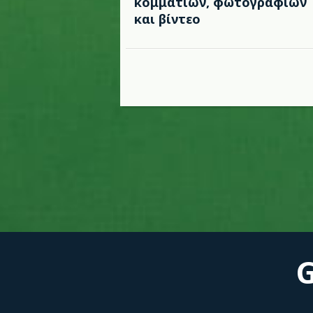
κομματιών, φωτογραφιών
και βίντεο