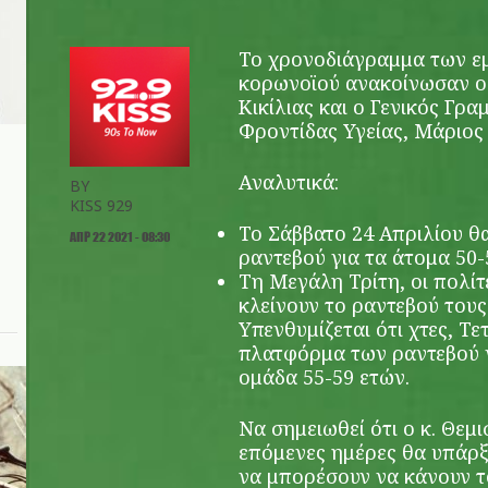
Το χρονοδιάγραμμα των
ε
κορωνοϊού
ανακοίνωσαν ο 
Κικίλιας και ο Γενικός Γρ
Φροντίδας Υγείας, Μάριος
Αναλυτικά:
BY
KISS 929
Το Σάββατο 24 Απριλίου θ
ΑΠΡ 22 2021 - 08:30
ραντεβού για τα άτομα 50-
Τη Μεγάλη Τρίτη, οι πολί
κλείνουν το ραντεβού τους
Υπενθυμίζεται ότι χτες, Τε
πλατφόρμα των ραντεβού γ
ομάδα 55-59 ετών
.
Να σημειωθεί ότι ο κ. Θεμ
επόμενες ημέρες θα υπάρξ
να μπορέσουν να κάνουν τ