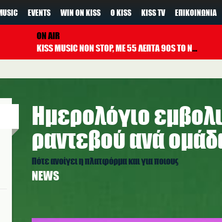
MUSIC
EVENTS
WIN ON KISS
Ο KISS
KISS TV
ΕΠΙΚΟΙΝΩΝΊΑ
ON AIR
KISS MUSIC NON STOP, ΜΕ 55 ΛΕΠΤΑ 90S TO NOW ΚΑΘΕ ΩΡΑ
Ημερολόγιο εμβολι
ραντεβού ανά ομάδ
Πότε ανοίγει η πλατφόρμα και για ποιους
NEWS
covid_emvolio5_kiss_pexels.jpg