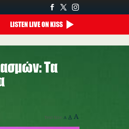
LISTEN
LIVE
ON KISS
14:00 - 00:00
ασμών: Τα
α
A
A
Text Size:
A