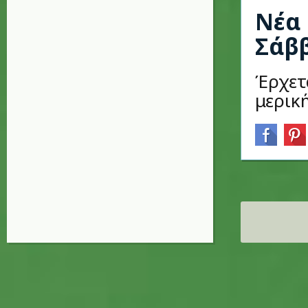
Νέα 
Σάβ
Έρχετ
μερικ
Σελίδες