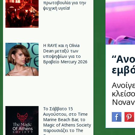
πρωτοβουλία για την
ψυχική υγεία!
Η RAYE και η Olivia
Dean μεταξύ των
“Ανο
υποψηφίων για το
Βραβείο Mercury 2026
εμβό
Ανοίγ
κλείσο
Novav
Το Σάββατο 15
Αυγούστου, στο Time
Marine Beach Bar, το
Magic of Athens Society
παρουσιάζει το The