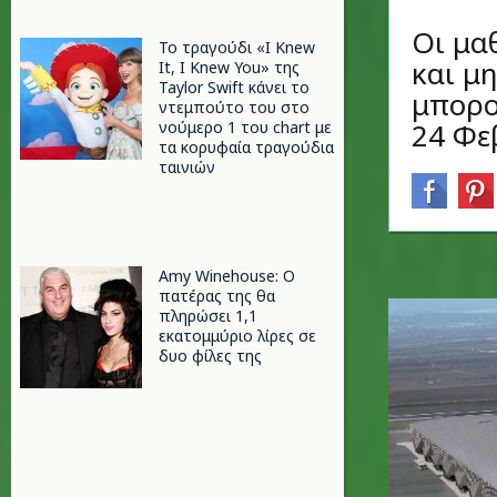
Οι μα
Το τραγούδι «I Knew
και μη
It, I Knew You» της
Taylor Swift κάνει το
μπορο
ντεμπούτο του στο
24 Φε
νούμερο 1 του chart με
τα κορυφαία τραγούδια
ταινιών
Amy Winehouse: Ο
πατέρας της θα
πληρώσει 1,1
εκατομμύριο λίρες σε
δυο φίλες της