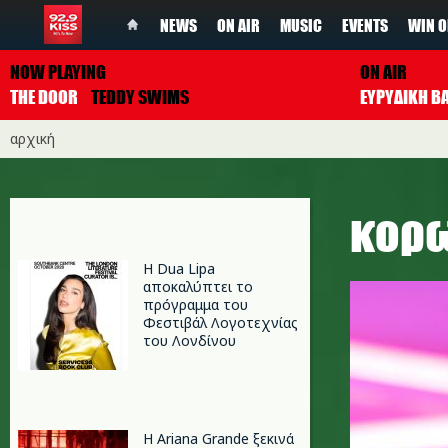
NEWS
ON AIR
MUSIC
EVENTS
WIN O
NOW PLAYING
ON AIR
THE DOOR
TEDDY SWIMS
ΕΥΡΥΔΙΚΗ Β
αρχική
κορω
Η Dua Lipa
αποκαλύπτει το
πρόγραμμα του
Φεστιβάλ Λογοτεχνίας
του Λονδίνου
Η Ariana Grande ξεκινά