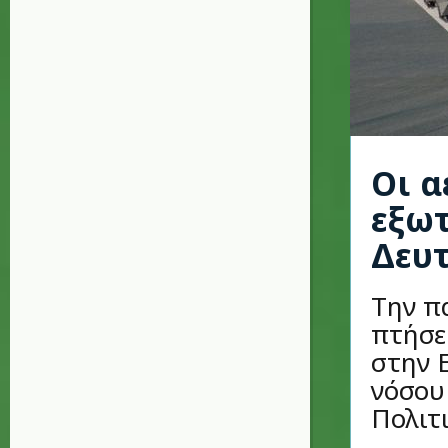
Οι α
εξωτ
Δευ
Την π
πτήσε
στην 
νόσου
Πολιτι