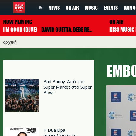
NEWS
ON AIR
MUSIC
EVENTS
WIN O
NOW PLAYING
ON AIR
I'M GOOD (BLUE)
DAVID GUETTA, BEBE REXHA
αρχική
ΕΜΒΟ
Bad Bunny: Από του
Super Market στο Super
Bowl !
Η Dua Lipa
αποκαλύπτει το