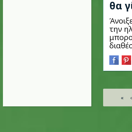
θα γ
Άνοιξ
την ηλ
μπορο
διαθέ
Σελίδες
«
‹