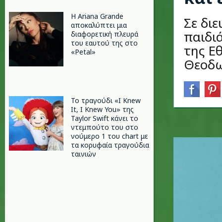
Η Ariana Grande
Σε διε
αποκαλύπτει μια
παιδι
διαφορετική πλευρά
του εαυτού της στο
της Ε
«Petal»
Θεοδω
Το τραγούδι «I Knew
It, I Knew You» της
Taylor Swift κάνει το
ντεμπούτο του στο
νούμερο 1 του chart με
τα κορυφαία τραγούδια
ταινιών