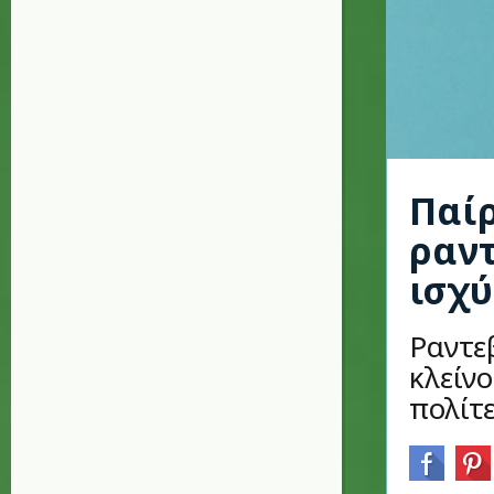
Παίρ
ραντ
ισχύ
Ραντε
κλείν
πολίτε