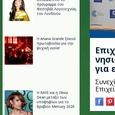
πρόγραμμα του
Φεστιβάλ Λογοτεχνίας
του Λονδίνου
Η Ariana Grande ξεκινά
πρωτοβουλία για την
Επιχ
ψυχική υγεία!
νησι
για 
Συνεχ
Επιχε
Η RAYE και η Olivia
Dean μεταξύ των
υποψηφίων για το
Βραβείο Mercury 2026