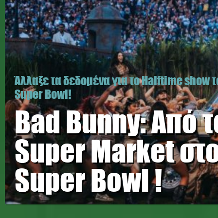
Άλλαξε τα δεδομένα για το Halftime show 
Super Bowl!
Bad Bunny: Από τ
Super Market στ
Super Bowl !