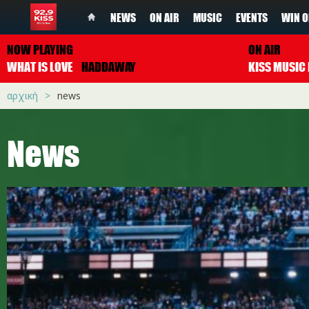
NEWS
ON AIR
MUSIC
EVENTS
WIN O
NOW PLAYING
ON AIR
WHAT IS LOVE
HADDAWAY
αρχική
news
News