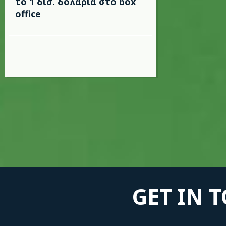
το 1 δισ. δολάρια στο box
office
GET IN 