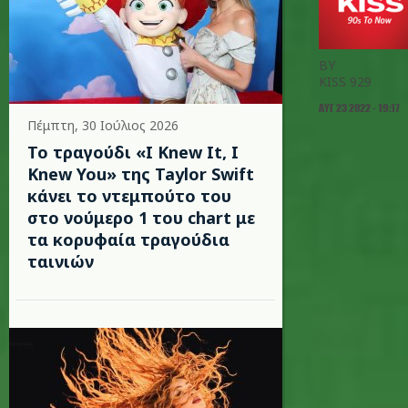
BY
KISS 929
ΑΥΓ 23 2022 - 19:17
Πέμπτη, 30 Ιούλιος 2026
Το τραγούδι «I Knew It, I
Knew You» της Taylor Swift
κάνει το ντεμπούτο του
στο νούμερο 1 του chart με
τα κορυφαία τραγούδια
ταινιών