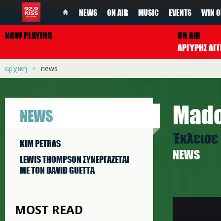
NEWS
ON AIR
MUSIC
EVENTS
WIN O
NOW PLAYING
ON AIR
ΑΡΓΥΡΗΣ ΑΓΓ
αρχική
news
Mado
NEWS
Έκλεισε 
KIM PETRAS
NEWS
LEWIS THOMPSON ΣΥΝΕΡΓAΖΕΤΑΙ
ΜΕ ΤΟΝ DAVID GUETTA
madonna
MOST READ