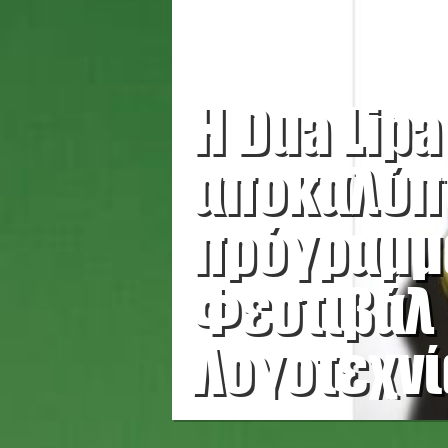
Η Dua Lipa
αποκαλύπτ
πρόγραμμ
Φεστιβάλ
Λογοτεχνί
Λονδίνου