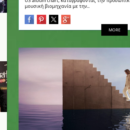
US album chart, καταγράφοντας την προσωπικ
μουσική βιομηχανία με την...
MORE
n