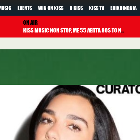
MUSIC
EVENTS
WIN ON KISS
Ο KISS
KISS TV
ΕΠΙΚΟΙΝΩΝΊΑ
ON AIR
KISS MUSIC NON STOP, ΜΕ 55 ΛΕΠΤΑ 90S TO NOW ΚΑΘΕ ΩΡΑ