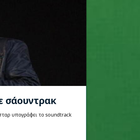
ε σάουντρακ
σταρ υπογράφει το soundtrack