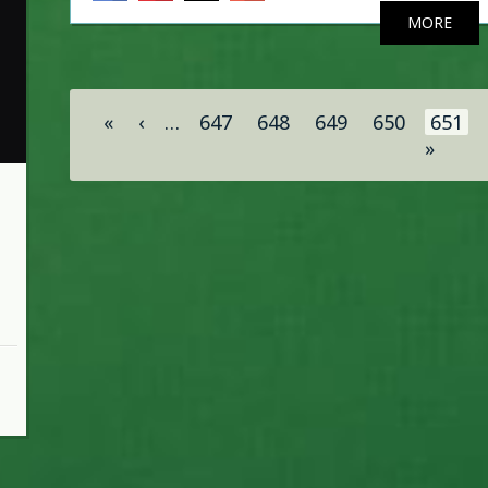
MORE
Σελίδες
«
‹
…
647
648
649
650
651
»