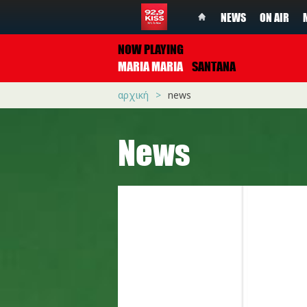
NEWS
ON AIR
NOW PLAYING
MARIA MARIA
SANTANA
αρχική
news
News