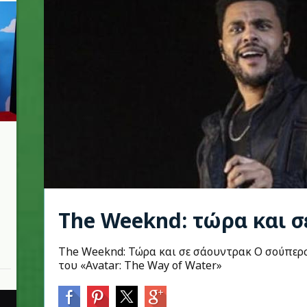
The Weeknd: τώρα και σ
The Weeknd: Τώρα και σε σάουντρακ Ο σούπερ
του «Avatar: The Way of Water»