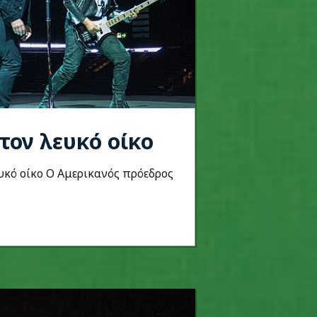
τον λευκό οίκο
ευκό οίκο O Αμερικανός πρόεδρος