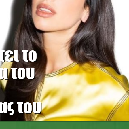
ει το
α του
ας του