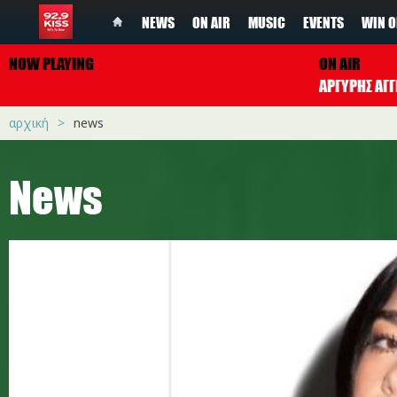
NEWS
ON AIR
MUSIC
EVENTS
WIN O
NOW PLAYING
ON AIR
ΑΡΓΥΡΗΣ ΑΓΓ
αρχική
news
News