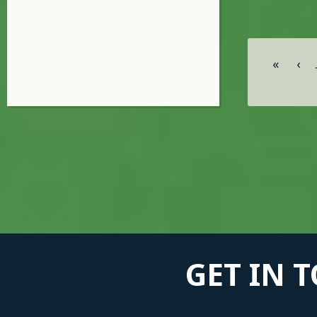
Σελίδες
«
‹
GET IN 