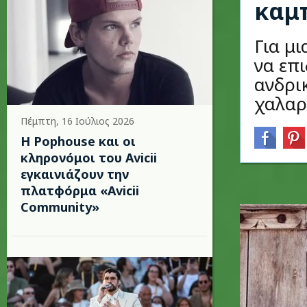
καμπ
Για μ
να επι
ανδρι
χαλαρ
Πέμπτη, 16 Ιούλιος 2026
Η Pophouse και οι
κληρονόμοι του Avicii
εγκαινιάζουν την
πλατφόρμα «Avicii
Community»