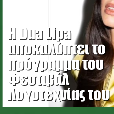
Η Dua Lipa
αποκαλύπτει το
πρόγραμμα του
Φεστιβάλ
Λογοτεχνίας του
Λονδίνου