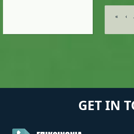
Σελίδες
«
‹
GET IN 