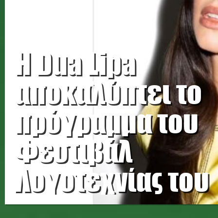
Η Dua Lipa
αποκαλύπτει το
πρόγραμμα του
Φεστιβάλ
Λογοτεχνίας του
Λονδίνου