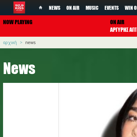
NEWS
ON AIR
MUSIC
EVENTS
WIN O
NOW PLAYING
ON AIR
ΑΡΓΥΡΗΣ ΑΓΓ
αρχική
news
News