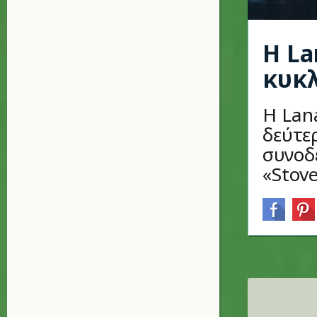
Η La
κυκ
Η Lan
δεύτε
συνοδ
«Stove
Σελίδες