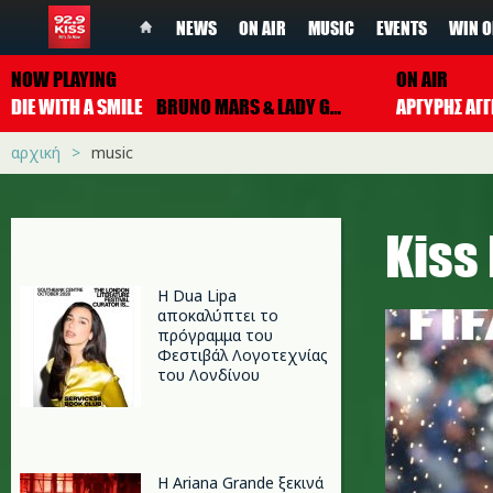
NEWS
ON AIR
MUSIC
EVENTS
WIN O
NOW PLAYING
ON AIR
DIE WITH A SMILE
BRUNO MARS & LADY GAGA
ΑΡΓΥΡΗΣ ΑΓΓ
αρχική
music
Κiss
Η Dua Lipa
αποκαλύπτει το
πρόγραμμα του
Φεστιβάλ Λογοτεχνίας
του Λονδίνου
Η Ariana Grande ξεκινά