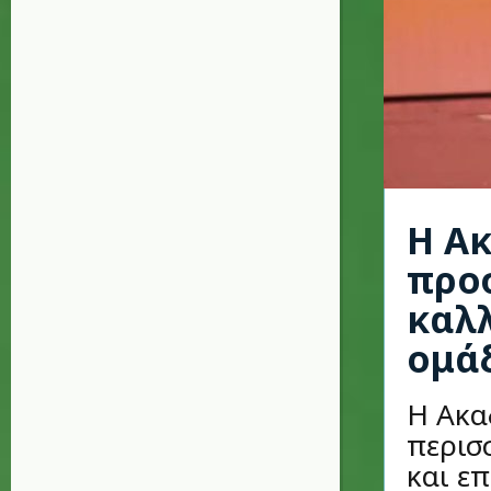
Η Α
προ
καλλ
ομάδ
Η Ακα
περισ
και ε