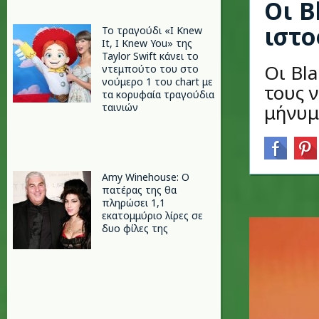
Οι B
ιστο
Το τραγούδι «I Knew
It, I Knew You» της
Taylor Swift κάνει το
Οι Bl
ντεμπούτο του στο
νούμερο 1 του chart με
τους 
τα κορυφαία τραγούδια
μήνυμ
ταινιών
Amy Winehouse: Ο
πατέρας της θα
πληρώσει 1,1
εκατομμύριο λίρες σε
δυο φίλες της