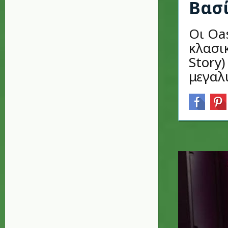
Βασί
Οι Oa
κλασι
Story
μεγαλ