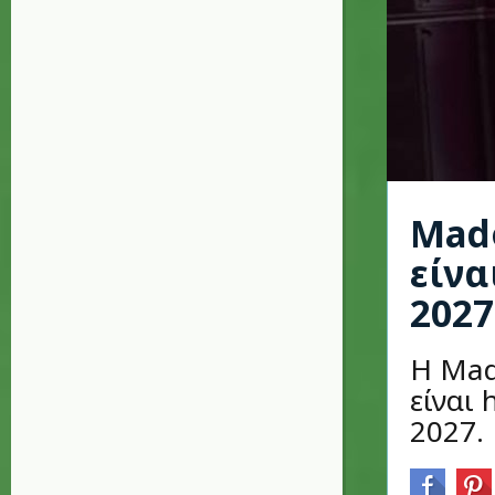
Mado
είνα
2027
Η Mad
είναι
2027.