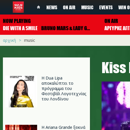
NEWS
ON AIR
MUSIC
EVENTS
WIN O
NOW PLAYING
ON AIR
DIE WITH A SMILE
BRUNO MARS & LADY GAGA
ΑΡΓΥΡΗΣ ΑΓΓ
αρχική
music
Κiss
Η Dua Lipa
αποκαλύπτει το
πρόγραμμα του
Φεστιβάλ Λογοτεχνίας
του Λονδίνου
Η Ariana Grande ξεκινά