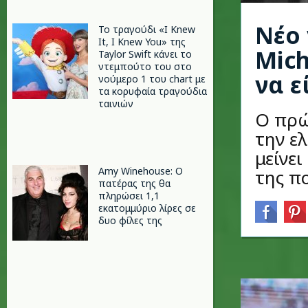
Νέο 
Το τραγούδι «I Knew
It, I Knew You» της
Mich
Taylor Swift κάνει το
ντεμπούτο του στο
να ε
νούμερο 1 του chart με
τα κορυφαία τραγούδια
ταινιών
Ο πρώ
την ε
μείνει
Amy Winehouse: Ο
της πο
πατέρας της θα
πληρώσει 1,1
εκατομμύριο λίρες σε
δυο φίλες της