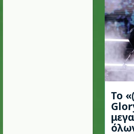
Το «
Glor
μεγ
όλω