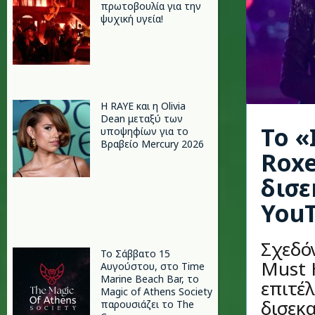
πρωτοβουλία για την
ψυχική υγεία!
Η RAYE και η Olivia
Dean μεταξύ των
Το «
υποψηφίων για το
Βραβείο Mercury 2026
Roxe
δισ
You
Σχεδόν
Το Σάββατο 15
Must 
Αυγούστου, στο Time
Marine Beach Bar, το
επιτέλ
Magic of Athens Society
δισεκ
παρουσιάζει το The