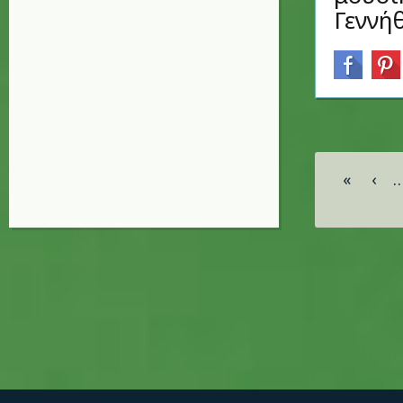
Γεννήθ
Σελίδες
«
‹