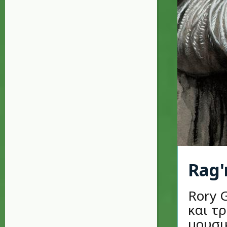
Rag'
Rory 
και τ
μουσι