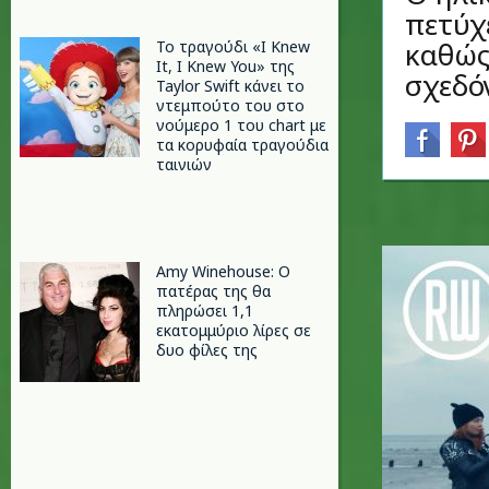
πετύχ
καθώς
Το τραγούδι «I Knew
It, I Knew You» της
σχεδό
Taylor Swift κάνει το
ντεμπούτο του στο
νούμερο 1 του chart με
τα κορυφαία τραγούδια
ταινιών
Amy Winehouse: Ο
πατέρας της θα
πληρώσει 1,1
εκατομμύριο λίρες σε
δυο φίλες της