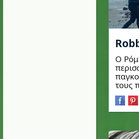
Robb
Ο Ρόμ
περισ
παγκο
τους π