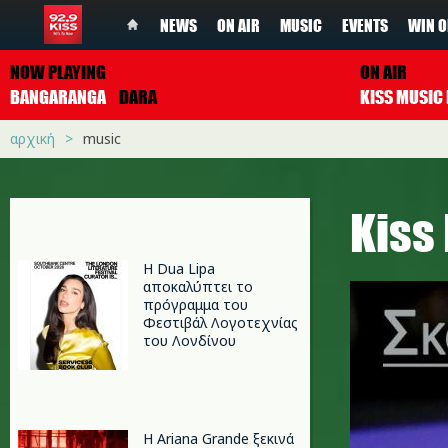
NEWS
ON AIR
MUSIC
EVENTS
WIN O
NOW PLAYING
ON AIR
BANGARANGA
DARA
αρχική
music
Κiss
Η Dua Lipa
αποκαλύπτει το
πρόγραμμα του
Φεστιβάλ Λογοτεχνίας
του Λονδίνου
Η Ariana Grande ξεκινά