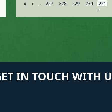
«
‹
…
227
228
229
230
231
»
GET IN TOUCH WITH U