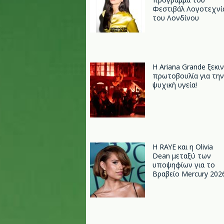
Φεστιβάλ Λογοτεχνί
του Λονδίνου
Η Ariana Grande ξεκι
πρωτοβουλία για την
ψυχική υγεία!
Η RAYE και η Olivia
Dean μεταξύ των
υποψηφίων για το
Βραβείο Mercury 202