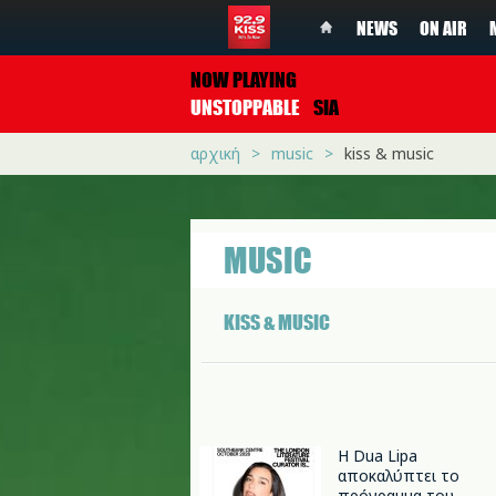
NEWS
ON AIR
NOW PLAYING
UNSTOPPABLE
SIA
αρχική
music
kiss & music
MUSIC
KISS & MUSIC
Η Dua Lipa
αποκαλύπτει το
πρόγραμμα του