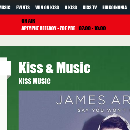
MUSIC
EVENTS
WIN ON KISS
Ο KISS
KISS TV
ΕΠΙΚΟΙΝΩΝΊΑ
ON AIR
ΑΡΓΥΡΗΣ ΑΓΓΕΛΟΥ - ZOE PRE
07:00 - 10:00
Kiss & Music
ΚISS MUSIC