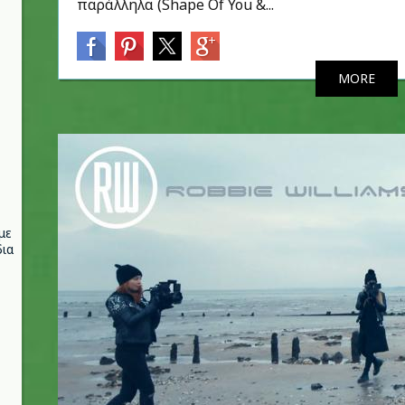
παράλληλα (Shape Of You &...
MORE
με
ια