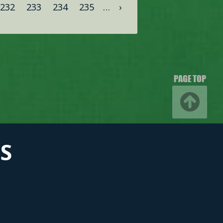
232
233
234
235
…
›
PAGE TOP
S