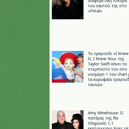
διαφορετική πλευρά
του εαυτού της στο
«Petal»
Το τραγούδι «I Knew
It, I Knew You» της
Taylor Swift κάνει το
ντεμπούτο του στο
νούμερο 1 του chart 
τα κορυφαία τραγούδ
ταινιών
Amy Winehouse: Ο
πατέρας της θα
πληρώσει 1,1
εκατομμύριο λίρες σε