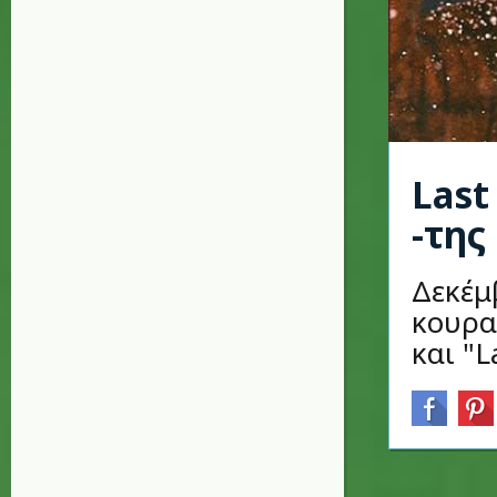
Last
-της
Δεκέμ
κουρα
και "