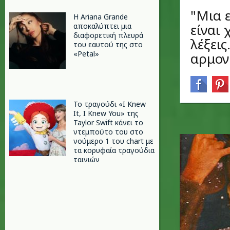
"Μια ε
Η Ariana Grande
είναι 
αποκαλύπτει μια
διαφορετική πλευρά
λέξεις
του εαυτού της στο
«Petal»
αρμονι
Το τραγούδι «I Knew
It, I Knew You» της
Taylor Swift κάνει το
ντεμπούτο του στο
νούμερο 1 του chart με
τα κορυφαία τραγούδια
ταινιών