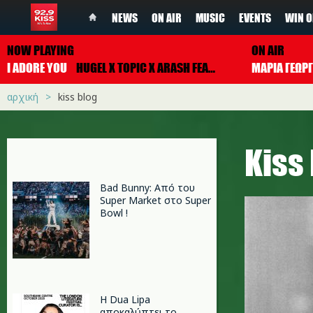
NEWS
ON AIR
MUSIC
EVENTS
WIN O
NOW PLAYING
ON AIR
I ADORE YOU
HUGEL X TOPIC X ARASH FEAT. DAECOLM
ΜΑΡΙΑ ΓΕΩΡ
αρχική
kiss blog
Kiss
Bad Bunny: Από του
Super Market στο Super
Bowl !
Η Dua Lipa
αποκαλύπτει το