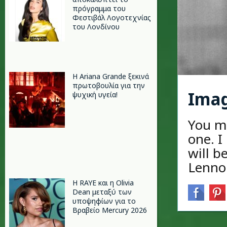
πρόγραμμα του
Φεστιβάλ Λογοτεχνίας
του Λονδίνου
Η Ariana Grande ξεκινά
πρωτοβουλία για την
Imag
ψυχική υγεία!
You ma
one. I
will b
Lenno
Η RAYE και η Olivia
Dean μεταξύ των
υποψηφίων για το
Βραβείο Mercury 2026