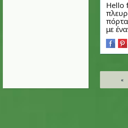
Hello 
πλευρ
πόρτας
με έν
Σελίδες
«