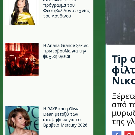
πρόγραμμα του
Φεστιβάλ Λογοτεχνίας
του Λονδίνου
Η Ariana Grande ξεκινά
πρωτοβουλία για την
Tip 
ψυχική υγεία!
φίλτ
Νικ
Ξέρετε
από τ
Η RAYE και η Olivia
μυρωδ
Dean μεταξύ των
της γ
υποψηφίων για το
Βραβείο Mercury 2026