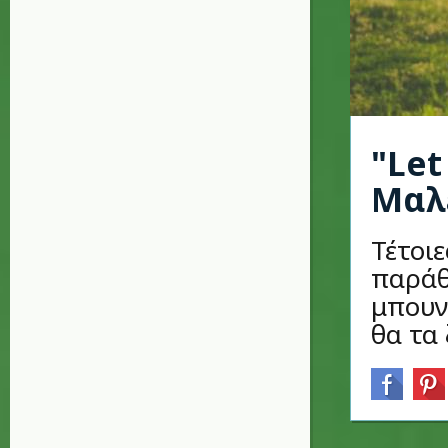
"Let
Μαλ
Τέτοιε
παράθ
μπουν
θα τα