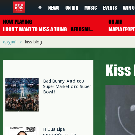
NEWS
ON AIR
MUSIC
EVENTS
WIN O
NOW PLAYING
ON AIR
I DON'T WANT TO MISS A THING
AEROSMITH
ΜΑΡΙΑ ΓΕΩΡ
αρχική
kiss blog
Kiss
Bad Bunny: Από του
Super Market στο Super
Bowl !
Η Dua Lipa
αποκαλύπτει το