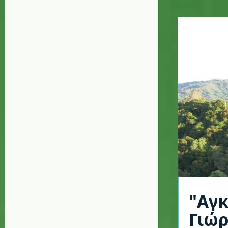
"Αγκ
Γιώ