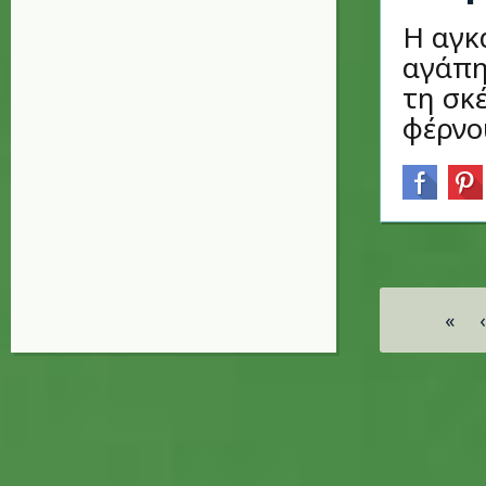
Η αγκ
αγάπης
τη σκ
φέρνου
Σελίδες
«
‹