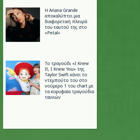
Η Ariana Grande
αποκαλύπτει μια
διαφορετική πλευρά
του εαυτού της στο
«Petal»
Το τραγούδι «I Knew
It, I Knew You» της
Taylor Swift κάνει το
ντεμπούτο του στο
νούμερο 1 του chart με
τα κορυφαία τραγούδια
ταινιών