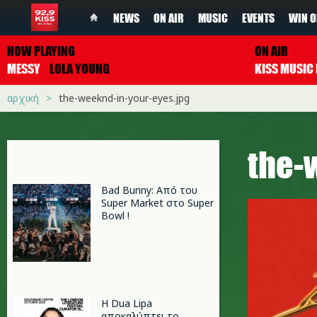
NEWS
ON AIR
MUSIC
EVENTS
WIN O
NOW PLAYING
ON AIR
MESSY
LOLA YOUNG
αρχική
the-weeknd-in-your-eyes.jpg
the-
Bad Bunny: Από του
Super Market στο Super
Bowl !
Η Dua Lipa
αποκαλύπτει το