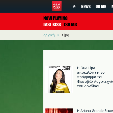
NEWS
ON AIR
NOW PLAYING
LAST KISS
ISHTAR
αρχική
t.jpg
Η Dua Lipa
αποκαλύπτει το
πρόγραμμα του
Φεστιβάλ Λογοτεχνί
του Λονδίνου
Η Ariana Grande ξεκι