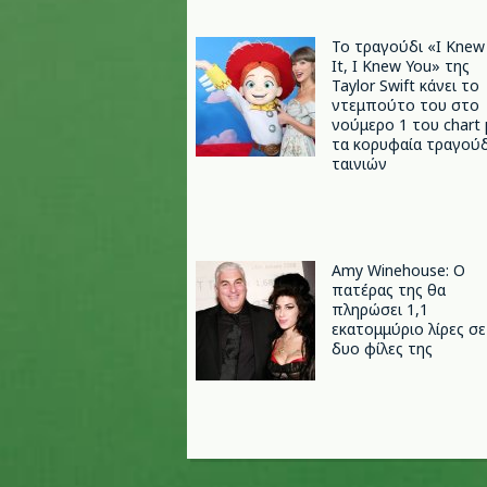
Το τραγούδι «I Knew
It, I Knew You» της
Taylor Swift κάνει το
ντεμπούτο του στο
νούμερο 1 του chart 
τα κορυφαία τραγούδ
ταινιών
Amy Winehouse: Ο
πατέρας της θα
πληρώσει 1,1
εκατομμύριο λίρες σε
δυο φίλες της