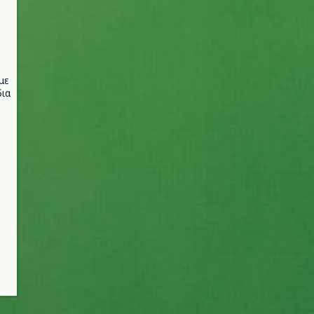
με
ια