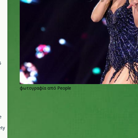
6
φωτογραφία από People
e
ety