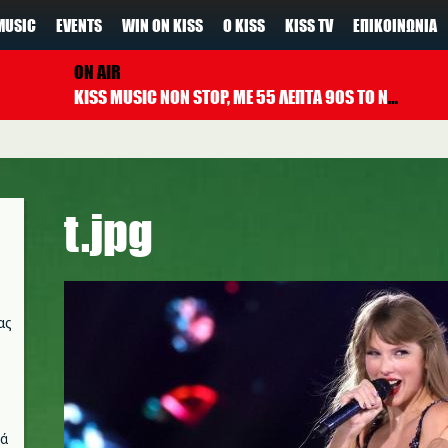
MUSIC
EVENTS
WIN ON KISS
Ο KISS
KISS TV
ΕΠΙΚΟΙΝΩΝΊΑ
ON AIR
KISS MUSIC NON STOP, ΜΕ 55 ΛΕΠΤΑ 90S TO NOW ΚΑΘΕ ΩΡΑ
t.jpg
ας
νά