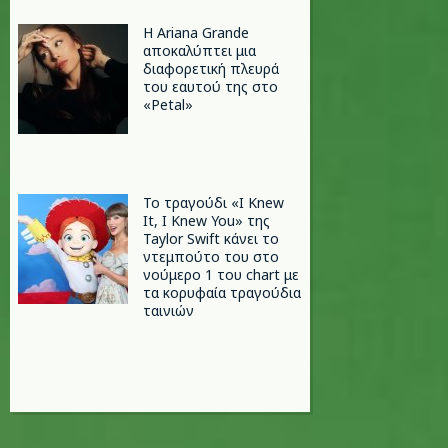
Η Ariana Grande
αποκαλύπτει μια
διαφορετική πλευρά
του εαυτού της στο
«Petal»
Το τραγούδι «I Knew
It, I Knew You» της
Taylor Swift κάνει το
ντεμπούτο του στο
νούμερο 1 του chart με
τα κορυφαία τραγούδια
ταινιών