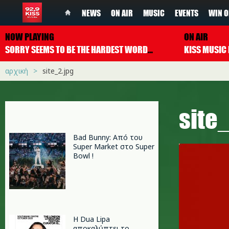
NEWS
ON AIR
MUSIC
EVENTS
WIN O
NOW PLAYING
ON AIR
SORRY SEEMS TO BE THE HARDEST WORD
BLUE FEAT. ELTON JOH
αρχική
site_2.jpg
site
Bad Bunny: Από του
Super Market στο Super
Bowl !
Η Dua Lipa
αποκαλύπτει το