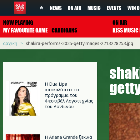
NEWS
ON AIR
MUSIC
EVENTS
WIN O
NOW PLAYING
ON AIR
MY FAVOURITE GAME
CARDIGANS
αρχική
shakira-performs-2025-gettyimages-2213228253.jpg
shak
gett
Η Dua Lipa
αποκαλύπτει το
πρόγραμμα του
Φεστιβάλ Λογοτεχνίας
του Λονδίνου
Η Ariana Grande ξεκινά