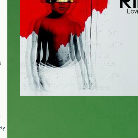
6
e
ety