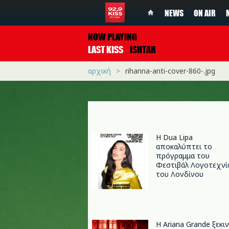
NEWS
ON AIR
NOW PLAYING
LAST KISS
ISHTAR
αρχική
rihanna-anti-cover-860-.jpg
Η Dua Lipa
αποκαλύπτει το
πρόγραμμα του
Φεστιβάλ Λογοτεχνί
του Λονδίνου
Η Ariana Grande ξεκι