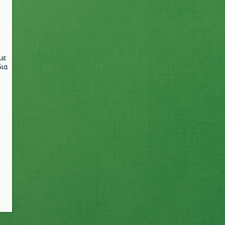
με
ια