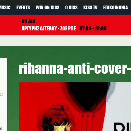
MUSIC
EVENTS
WIN ON KISS
Ο KISS
KISS TV
ΕΠΙΚΟΙΝΩΝΊΑ
ON AIR
ΑΡΓΥΡΗΣ ΑΓΓΕΛΟΥ - ZOE PRE
07:00 - 10:00
rihanna-anti-cover
ας
νά