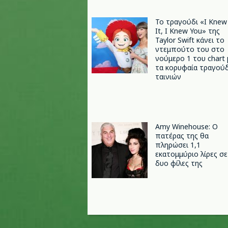
Το τραγούδι «I Knew
It, I Knew You» της
Taylor Swift κάνει το
ντεμπούτο του στο
νούμερο 1 του chart 
τα κορυφαία τραγούδ
ταινιών
Amy Winehouse: Ο
πατέρας της θα
πληρώσει 1,1
εκατομμύριο λίρες σε
δυο φίλες της