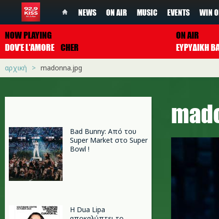
NEWS
ON AIR
MUSIC
EVENTS
WIN O
NOW PLAYING
ON AIR
DOV'E L'AMORE
CHER
ΕΥΡΥΔΙΚΗ Β
αρχική
madonna.jpg
mado
Bad Bunny: Από του
Super Market στο Super
Bowl !
Η Dua Lipa
αποκαλύπτει το