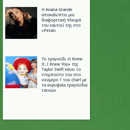
Η Ariana Grande
αποκαλύπτει μια
διαφορετική πλευρά
του εαυτού της στο
«Petal»
Το τραγούδι «I Knew
It, I Knew You» της
Taylor Swift κάνει το
ντεμπούτο του στο
νούμερο 1 του chart με
τα κορυφαία τραγούδια
ταινιών