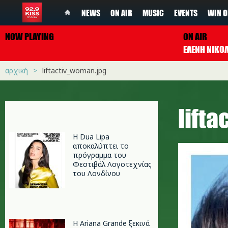
NEWS
ON AIR
MUSIC
EVENTS
WIN O
NOW PLAYING
ON AIR
ΕΛΕΝΗ ΝΙΚΟ
αρχική
liftactiv_woman.jpg
lift
Η Dua Lipa
αποκαλύπτει το
πρόγραμμα του
Φεστιβάλ Λογοτεχνίας
του Λονδίνου
Η Ariana Grande ξεκινά