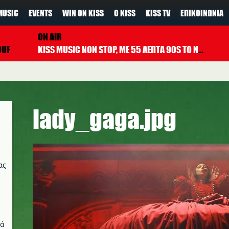
MUSIC
EVENTS
WIN ON KISS
Ο KISS
KISS TV
ΕΠΙΚΟΙΝΩΝΊΑ
ON AIR
OUF
KISS MUSIC NON STOP, ΜΕ 55 ΛΕΠΤΑ 90S TO NOW ΚΑΘΕ ΩΡΑ
lady_gaga.jpg
ας
νά