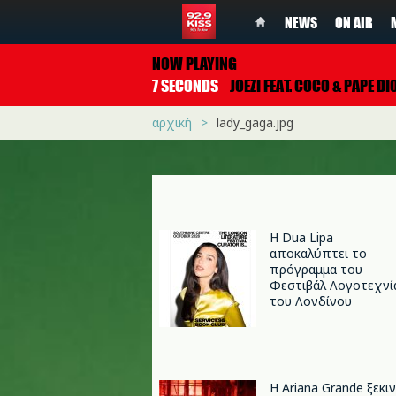
NEWS
ON AIR
NOW PLAYING
7 SECONDS
JOEZI FEAT. COCO & PAPE DI
αρχική
lady_gaga.jpg
Η Dua Lipa
αποκαλύπτει το
πρόγραμμα του
Φεστιβάλ Λογοτεχνί
του Λονδίνου
Η Ariana Grande ξεκι