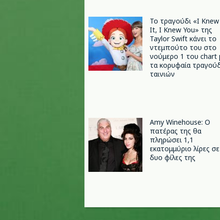
Το τραγούδι «I Knew
It, I Knew You» της
Taylor Swift κάνει το
ντεμπούτο του στο
νούμερο 1 του chart 
τα κορυφαία τραγούδ
ταινιών
Amy Winehouse: Ο
πατέρας της θα
πληρώσει 1,1
εκατομμύριο λίρες σε
δυο φίλες της