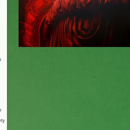
6
e
ety