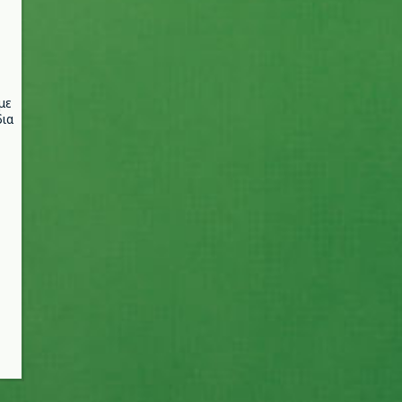
με
ια