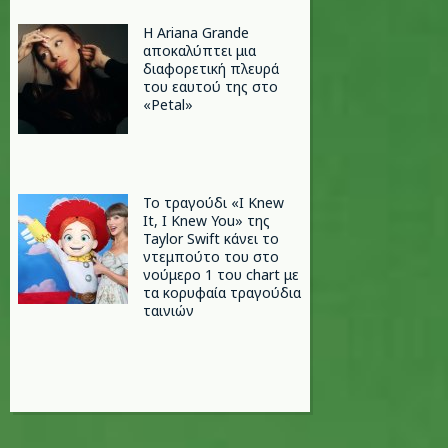
Η Ariana Grande
αποκαλύπτει μια
διαφορετική πλευρά
του εαυτού της στο
«Petal»
Το τραγούδι «I Knew
It, I Knew You» της
Taylor Swift κάνει το
ντεμπούτο του στο
νούμερο 1 του chart με
τα κορυφαία τραγούδια
ταινιών