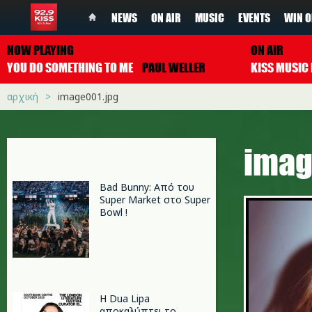
NEWS
ON AIR
MUSIC
EVENTS
WIN O
NOW PLAYING
ON AIR
YOU DO SOMETHING TO ME
PAUL WELLER
αρχική
image001.jpg
imag
Bad Bunny: Από του
Super Market στο Super
Bowl !
Η Dua Lipa
αποκαλύπτει το