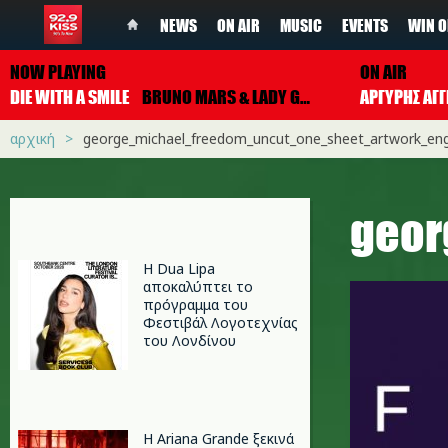
NEWS
ON AIR
MUSIC
EVENTS
WIN O
NOW PLAYING
ON AIR
DIE WITH A SMILE
BRUNO MARS & LADY GAGA
ΑΡΓΥΡΗΣ ΑΓΓ
αρχική
george_michael_freedom_uncut_one_sheet_artwork_engl
geor
Η Dua Lipa
αποκαλύπτει το
πρόγραμμα του
Φεστιβάλ Λογοτεχνίας
του Λονδίνου
Η Ariana Grande ξεκινά