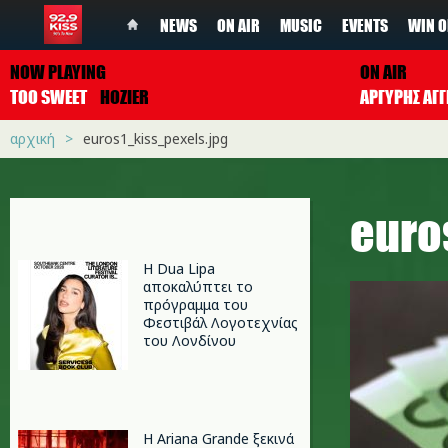
NEWS
ON AIR
MUSIC
EVENTS
WIN O
NOW PLAYING
ON AIR
TOO SWEET
HOZIER
ΑΡΓΥΡΗΣ ΑΓΓ
αρχική
euros1_kiss_pexels.jpg
euro
Η Dua Lipa
αποκαλύπτει το
πρόγραμμα του
Φεστιβάλ Λογοτεχνίας
του Λονδίνου
Η Ariana Grande ξεκινά