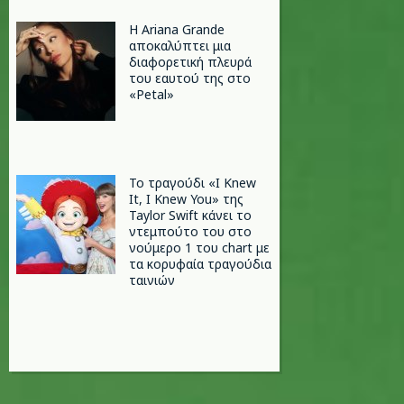
Η Ariana Grande
αποκαλύπτει μια
διαφορετική πλευρά
του εαυτού της στο
«Petal»
Το τραγούδι «I Knew
It, I Knew You» της
Taylor Swift κάνει το
ντεμπούτο του στο
νούμερο 1 του chart με
τα κορυφαία τραγούδια
ταινιών