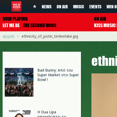
NEWS
ON AIR
MUSIC
EVENTS
WIN O
NOW PLAYING
ON AIR
LET ME BE
THE SECOND VOICE
αρχική
ethnicity_of_justin_timberlake.jpg
ethn
Bad Bunny: Από του
Super Market στο Super
Bowl !
Η Dua Lipa
αποκαλύπτει το