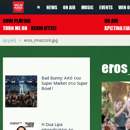
NEWS
ON AIR
MUSIC
EVENTS
WIN O
NOW PLAYING
ON AIR
TURN ME ON
KEVIN LYTTLE
ΧΡΙΣΤΙΝΑ Γ
αρχική
eros_rmazzoti.jpg
eros
Bad Bunny: Από του
Super Market στο Super
Bowl !
Η Dua Lipa
αποκαλύπτει το