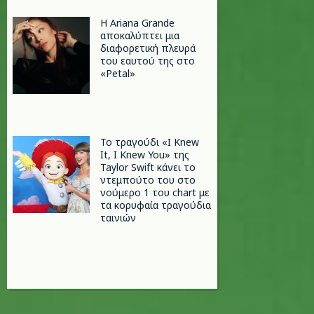
Η Ariana Grande
αποκαλύπτει μια
διαφορετική πλευρά
του εαυτού της στο
«Petal»
Το τραγούδι «I Knew
It, I Knew You» της
Taylor Swift κάνει το
ντεμπούτο του στο
νούμερο 1 του chart με
τα κορυφαία τραγούδια
ταινιών