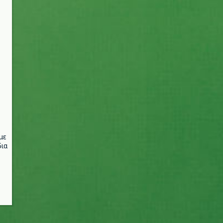
με
ια