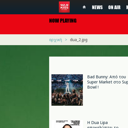
NEWS
ON AIR
NOW PLAYING
αρχική
dua_2.jpg
Bad Bunny: Από του
Super Market στο Su
Bowl !
Η Dua Lipa
αποκαλύπτει το