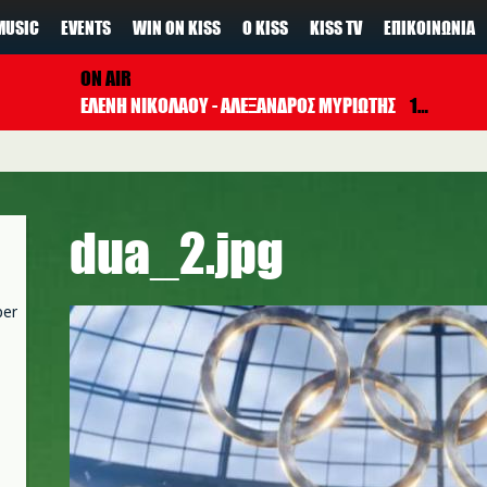
MUSIC
EVENTS
WIN ON KISS
Ο KISS
KISS TV
ΕΠΙΚΟΙΝΩΝΊΑ
ON AIR
ΕΛΕΝΗ ΝΙΚΟΛΑΟΥ - ΑΛΕΞΑΝΔΡΟΣ ΜΥΡΙΩΤΗΣ
17:00 - 19:00
dua_2.jpg
per