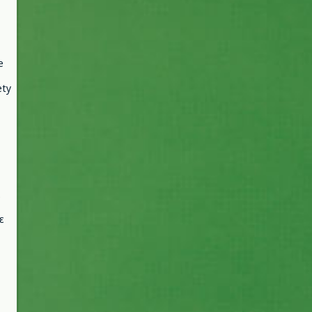
e
ety
ε