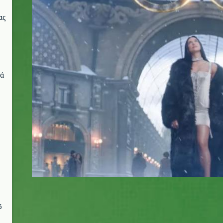
ας
νά
6