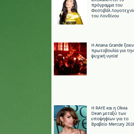
πρόγραμμα του
Φεστιβάλ Λογοτεχνί
του Λονδίνου
Η Ariana Grande ξεκι
πρωτοβουλία για την
ψυχική υγεία!
Η RAYE και η Olivia
Dean μεταξύ των
υποψηφίων για το
Βραβείο Mercury 202