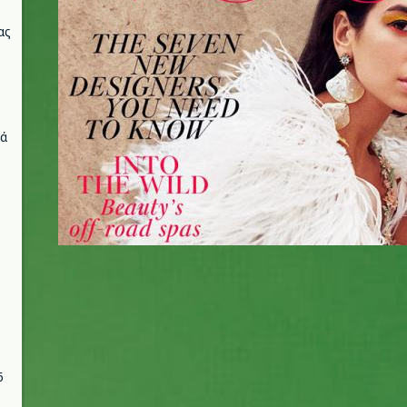
ας
νά
6