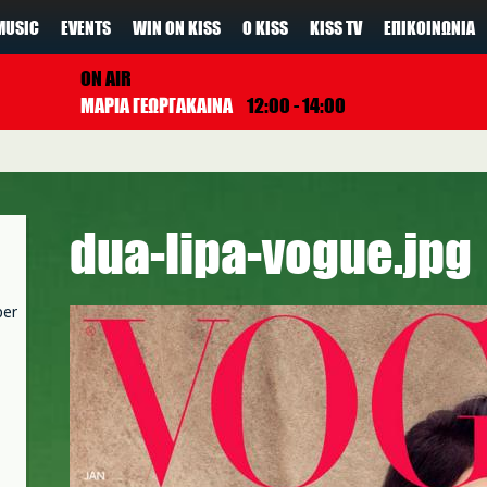
MUSIC
EVENTS
WIN ON KISS
Ο KISS
KISS TV
ΕΠΙΚΟΙΝΩΝΊΑ
ON AIR
ΜΑΡΙΑ ΓΕΩΡΓΑΚΑΙΝΑ
12:00 - 14:00
dua-lipa-vogue.jpg
per