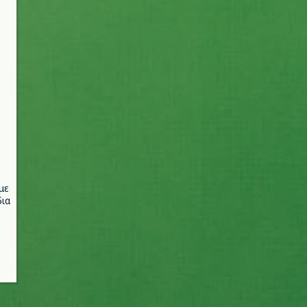
με
ια