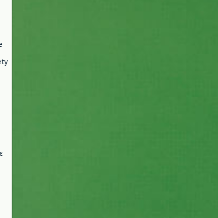
e
ety
ε