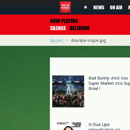
NEWS
ON AIR
NOW PLAYING
SILENCE
DELERIUM
αρχική
dua-lipa-vogue.jpg
Bad Bunny: Από του
Super Market στο Su
Bowl !
Η Dua Lipa
αποκαλύπτει το