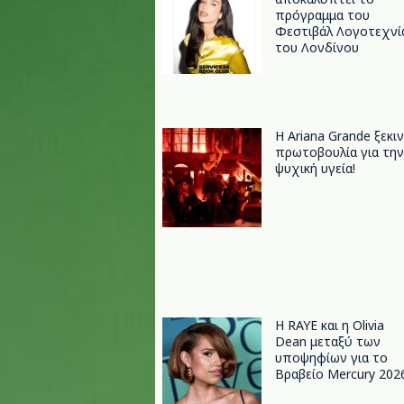
πρόγραμμα του
Φεστιβάλ Λογοτεχνί
του Λονδίνου
Η Ariana Grande ξεκι
πρωτοβουλία για την
ψυχική υγεία!
Η RAYE και η Olivia
Dean μεταξύ των
υποψηφίων για το
Βραβείο Mercury 202