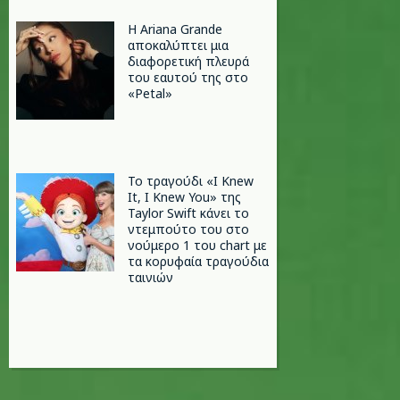
Η Ariana Grande
αποκαλύπτει μια
διαφορετική πλευρά
του εαυτού της στο
«Petal»
Το τραγούδι «I Knew
It, I Knew You» της
Taylor Swift κάνει το
ντεμπούτο του στο
νούμερο 1 του chart με
τα κορυφαία τραγούδια
ταινιών