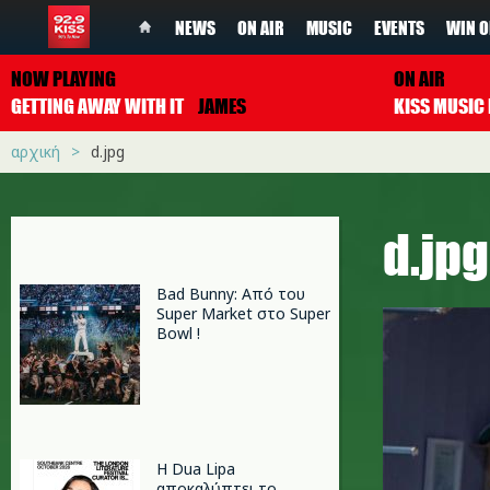
NEWS
ON AIR
MUSIC
EVENTS
WIN O
NOW PLAYING
ON AIR
GETTING AWAY WITH IT
JAMES
αρχική
d.jpg
d.jpg
Bad Bunny: Από του
Super Market στο Super
Bowl !
Η Dua Lipa
αποκαλύπτει το