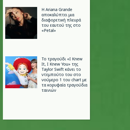
Η Ariana Grande
αποκαλύπτει μια
διαφορετική πλευρά
του εαυτού της στο
«Petal»
Το τραγούδι «I Knew
It, I Knew You» της
Taylor Swift κάνει το
ντεμπούτο του στο
νούμερο 1 του chart με
τα κορυφαία τραγούδια
ταινιών