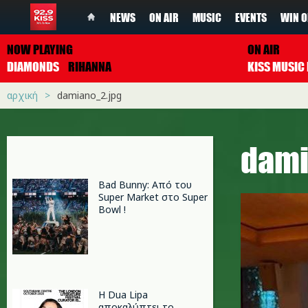
NEWS
ON AIR
MUSIC
EVENTS
WIN O
NOW PLAYING
ON AIR
DIAMONDS
RIHANNA
αρχική
damiano_2.jpg
dami
Bad Bunny: Από του
Super Market στο Super
Bowl !
Η Dua Lipa
αποκαλύπτει το