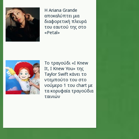
Η Ariana Grande
αποκαλύπτει μια
διαφορετική πλευρά
του εαυτού της στο
«Petal»
Το τραγούδι «I Knew
It, I Knew You» της
Taylor Swift κάνει το
ντεμπούτο του στο
νούμερο 1 του chart με
τα κορυφαία τραγούδια
ταινιών