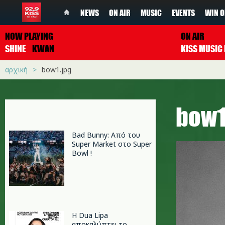
NEWS
ON AIR
MUSIC
EVENTS
WIN O
NOW PLAYING
ON AIR
SHINE
KWAN
αρχική
bow1.jpg
bow1
Bad Bunny: Από του
Super Market στο Super
Bowl !
Η Dua Lipa
αποκαλύπτει το