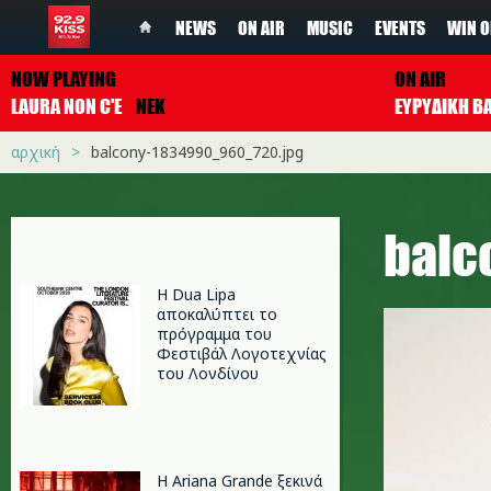
NEWS
ON AIR
MUSIC
EVENTS
WIN O
NOW PLAYING
ON AIR
LAURA NON C'E
NEK
ΕΥΡΥΔΙΚΗ Β
αρχική
balcony-1834990_960_720.jpg
balc
Η Dua Lipa
αποκαλύπτει το
πρόγραμμα του
Φεστιβάλ Λογοτεχνίας
του Λονδίνου
Η Ariana Grande ξεκινά