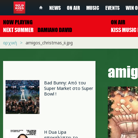
NEWS
ON AIR
MUSIC
EVENTS
WIN O
NOW PLAYING
ON AIR
NEXT SUMMER
DAMIANO DAVID
αρχική
amigos_christmas_ii.jpg
amig
Bad Bunny: Από του
Super Market στο Super
Bowl !
Η Dua Lipa
αποκαλύπτει το