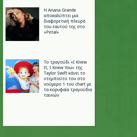
Η Ariana Grande
αποκαλύπτει μια
διαφορετική πλευρά
του εαυτού της στο
«Petal»
Το τραγούδι «I Knew
It, I Knew You» της
Taylor Swift κάνει το
ντεμπούτο του στο
νούμερο 1 του chart με
τα κορυφαία τραγούδια
ταινιών