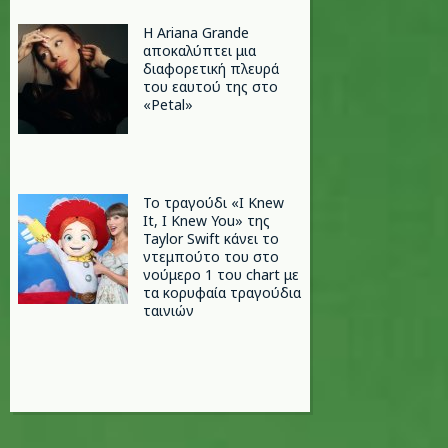
Η Ariana Grande
αποκαλύπτει μια
διαφορετική πλευρά
του εαυτού της στο
«Petal»
Το τραγούδι «I Knew
It, I Knew You» της
Taylor Swift κάνει το
ντεμπούτο του στο
νούμερο 1 του chart με
τα κορυφαία τραγούδια
ταινιών