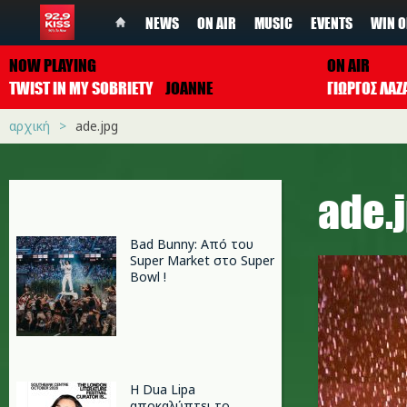
NEWS
ON AIR
MUSIC
EVENTS
WIN O
NOW PLAYING
ON AIR
TWIST IN MY SOBRIETY
JOANNE
ΓΙΩΡΓΟΣ ΛΑΖ
αρχική
ade.jpg
ade.
Bad Bunny: Από του
Super Market στο Super
Bowl !
Η Dua Lipa
αποκαλύπτει το