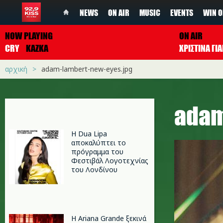
NEWS
ON AIR
MUSIC
EVENTS
WIN O
NOW PLAYING
ON AIR
CRY
KAZKA
ΧΡΙΣΤΙΝΑ Γ
αρχική
adam-lambert-new-eyes.jpg
adam
Η Dua Lipa
αποκαλύπτει το
πρόγραμμα του
Φεστιβάλ Λογοτεχνίας
του Λονδίνου
Η Ariana Grande ξεκινά