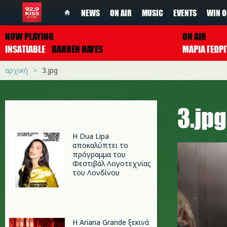
NEWS
ON AIR
MUSIC
EVENTS
WIN O
NOW PLAYING
ON AIR
INSATIABLE
DARREN HAYES
ΜΑΡΙΑ ΓΕΩΡ
αρχική
3.jpg
3.jpg
Η Dua Lipa
αποκαλύπτει το
πρόγραμμα του
Φεστιβάλ Λογοτεχνίας
του Λονδίνου
Η Ariana Grande ξεκινά