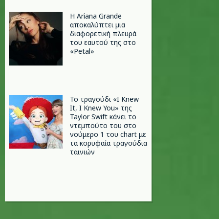
Η Ariana Grande
αποκαλύπτει μια
διαφορετική πλευρά
του εαυτού της στο
«Petal»
Το τραγούδι «I Knew
It, I Knew You» της
Taylor Swift κάνει το
ντεμπούτο του στο
νούμερο 1 του chart με
τα κορυφαία τραγούδια
ταινιών