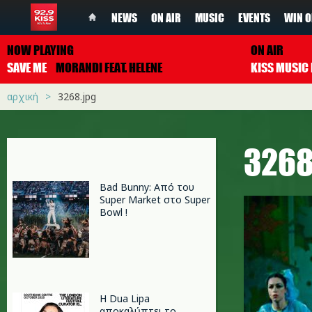
NEWS
ON AIR
MUSIC
EVENTS
WIN O
NOW PLAYING
ON AIR
SAVE ME
MORANDI FEAT. HELENE
αρχική
3268.jpg
3268
Bad Bunny: Από του
Super Market στο Super
Bowl !
Η Dua Lipa
αποκαλύπτει το