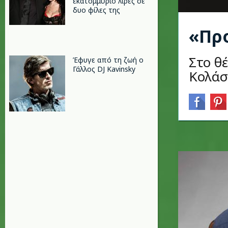
εκατομμύριο λίρες σε
δυο φίλες της
«Πρ
Στο θ
Έφυγε από τη ζωή ο
Γάλλος DJ Kavinsky
Κολά