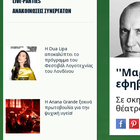
LIVE-PARTIES
ΑΝΑΚΟΙΝΩΣΕΙΣ ΣΥΝΕΡΓΑΤΩΝ
Η Dua Lipa
αποκαλύπτει το
πρόγραμμα του
Φεστιβάλ Λογοτεχνίας
''Μα
του Λονδίνου
εφηβ
Σε σκ
Η Ariana Grande ξεκινά
θέατρ
πρωτοβουλία για την
ψυχική υγεία!