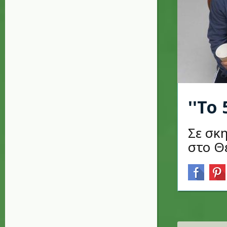
''Το
Σε σκ
στο Θ
Σελίδες