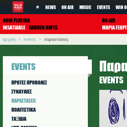
NEWS
ON AIR
MUSIC
EVENTS
WIN O
NOW PLAYING
ON AIR
INSATIABLE
DARREN HAYES
ΜΑΡΙΑ ΓΕΩΡ
αρχική
events
παραστάσεις
Παρα
EVENTS
EVENTS
ΠΡΩΤΕΣ ΠΡΟΒΟΛΕΣ
ΣΥΝΑΥΛΙΕΣ
ΠΑΡΑΣΤAΣΕΙΣ
ΠΟΛΙΤΙΣΤΙΚA
ΤΑΞΙΔΙΑ