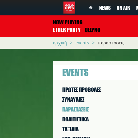
NEWS
ON AIR
NOW PLAYING
ETHER PARTY
DELYNO
αρχική
events
παραστάσεις
EVENTS
ΠΡΩΤΕΣ ΠΡΟΒΟΛΕΣ
ΣΥΝΑΥΛΙΕΣ
ΠΑΡΑΣΤAΣΕΙΣ
ΠΟΛΙΤΙΣΤΙΚA
ΤΑΞΙΔΙΑ