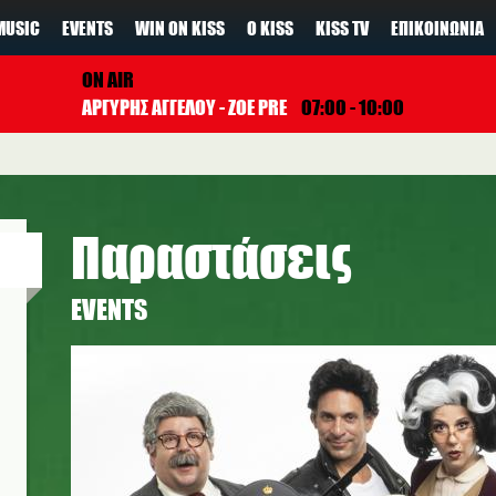
MUSIC
EVENTS
WIN ON KISS
Ο KISS
KISS TV
ΕΠΙΚΟΙΝΩΝΊΑ
ON AIR
ΑΡΓΥΡΗΣ ΑΓΓΕΛΟΥ - ZOE PRE
07:00 - 10:00
Παραστάσεις
EVENTS