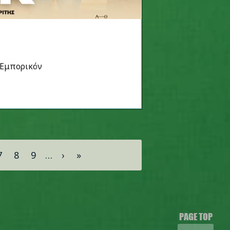
ο Εμπορικόν
7
8
9
…
›
»
PAGE TOP