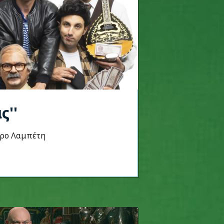
ς''
τρο Λαμπέτη