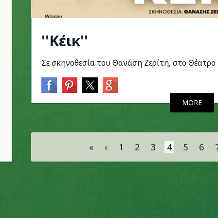
''Κέικ''
Σε σκηνοθεσία του Θανάση Ζερίτη, στο Θέατρ
MORE
Σελίδες
«
‹
1
2
3
4
5
6