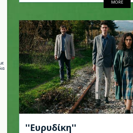
MORE
με
ια
''Ευρυδίκη''