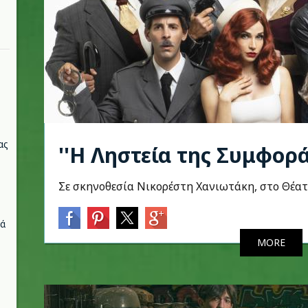
ας
''Η Ληστεία της Συμφορά
Σε σκηνοθεσία Νικορέστη Χανιωτάκη, στο Θέα
νά
MORE