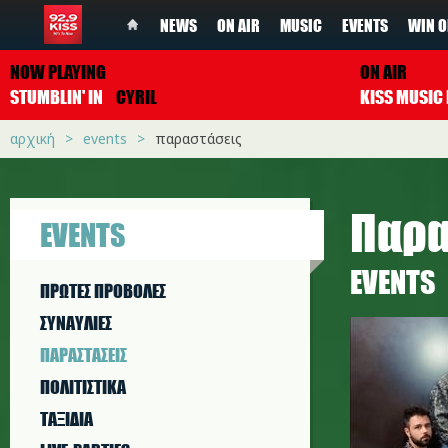
NEWS
ON AIR
MUSIC
EVENTS
WIN O
NOW PLAYING
ON AIR
STUMBLIN' IN
CYRIL
αρχική
events
παραστάσεις
Παρα
EVENTS
EVENTS
ΠΡΩΤΕΣ ΠΡΟΒΟΛΕΣ
ΣΥΝΑΥΛΙΕΣ
ΠΑΡΑΣΤAΣΕΙΣ
ΠΟΛΙΤΙΣΤΙΚA
ΤΑΞΙΔΙΑ