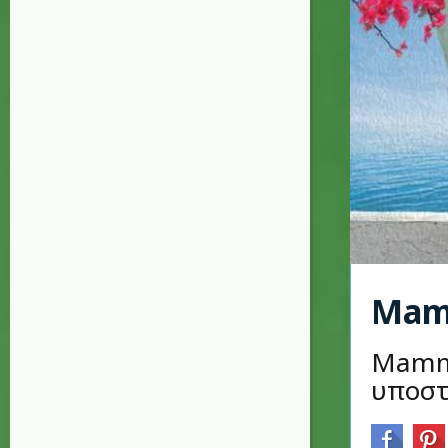
Μam
Μamma
υποστ