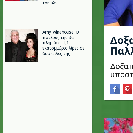
ταινιών
Amy Winehouse: Ο
Δοξα
πατέρας της θα
πληρώσει 1,1
Παλ
εκατομμύριο λίρες σε
δυο φίλες της
Δοξαπ
υποστ