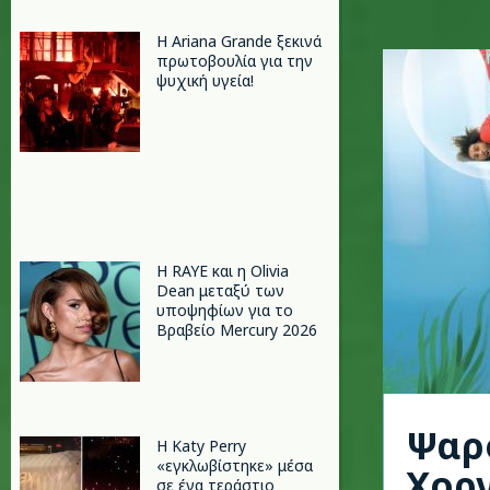
Η Ariana Grande ξεκινά
πρωτοβουλία για την
ψυχική υγεία!
Η RAYE και η Olivia
Dean μεταξύ των
υποψηφίων για το
Βραβείο Mercury 2026
Ψαρ
H Katy Perry
«εγκλωβίστηκε» μέσα
Χορ
σε ένα τεράστιο