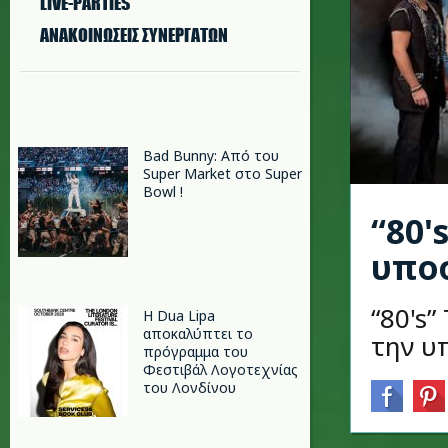
LIVE-PARTIES
ΑΝΑΚΟΙΝΩΣΕΙΣ ΣΥΝΕΡΓΑΤΩΝ
Bad Bunny: Από του
Super Market στο Super
Bowl !
“80'
υποσ
“80's
Η Dua Lipa
αποκαλύπτει το
την υ
πρόγραμμα του
Φεστιβάλ Λογοτεχνίας
του Λονδίνου