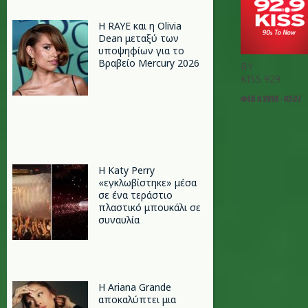
Η RAYE και η Olivia
Dean μεταξύ των
υποψηφίων για το
Βραβείο Mercury 2026
BY
KISS 929
ΦΕΒ 8 2018 - 02:27
H Katy Perry
«εγκλωβίστηκε» μέσα
σε ένα τεράστιο
πλαστικό μπουκάλι σε
συναυλία
Η Ariana Grande
αποκαλύπτει μια