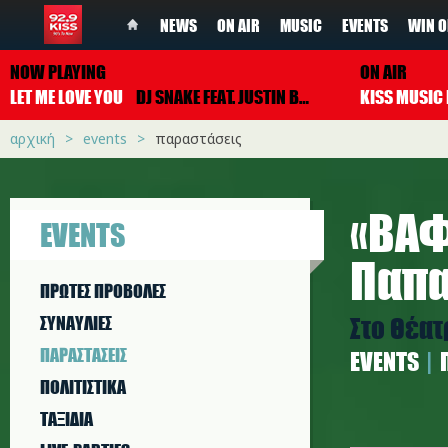
NEWS
ON AIR
MUSIC
EVENTS
WIN O
NOW PLAYING
ON AIR
LET ME LOVE YOU
DJ SNAKE FEAT. JUSTIN BIEBER
αρχική
events
παραστάσεις
«ΒΑΦ
EVENTS
Παπα
ΠΡΩΤΕΣ ΠΡΟΒΟΛΕΣ
Στο Θέατ
ΣΥΝΑΥΛΙΕΣ
ΠΑΡΑΣΤAΣΕΙΣ
EVENTS
ΠΟΛΙΤΙΣΤΙΚA
ΤΑΞΙΔΙΑ
vafta-ma