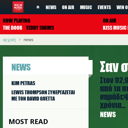
NEWS
ON AIR
MUSIC
EVENTS
WIN O
NOW PLAYING
ON AIR
THE DOOR
TEDDY SWIMS
αρχική
news
Σαν σ
NEWS
Στον 92,
KIM PETRAS
από τα π
LEWIS THOMPSON ΣΥΝΕΡΓAΖΕΤΑΙ
σημάδεψα
ΜΕ ΤΟΝ DAVID GUETTA
χρόνια...
NEWS
MOST READ