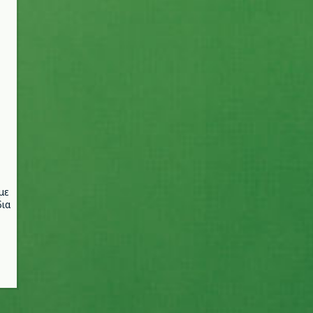
με
ια