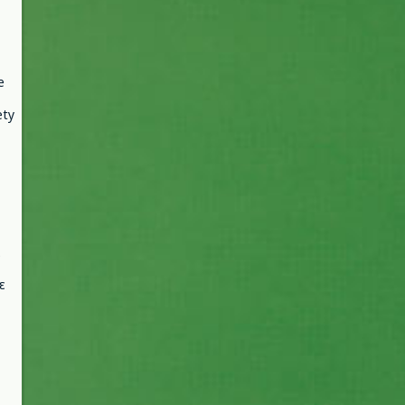
e
ety
ε