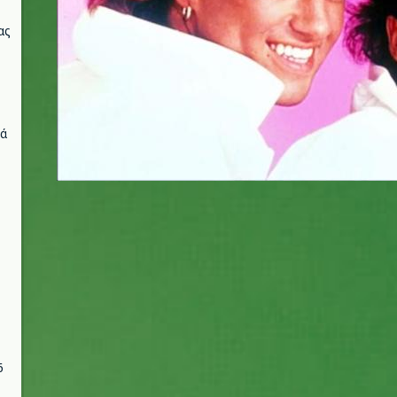
ας
νά
6