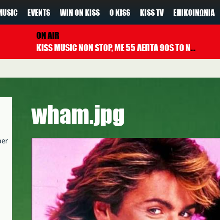
MUSIC
EVENTS
WIN ON KISS
Ο KISS
KISS TV
ΕΠΙΚΟΙΝΩΝΊΑ
ON AIR
KISS MUSIC NON STOP, ΜΕ 55 ΛΕΠΤΑ 90S TO NOW ΚΑΘΕ ΩΡΑ
wham.jpg
per