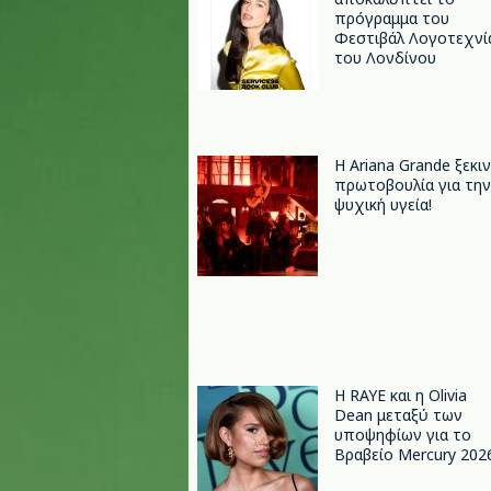
πρόγραμμα του
Φεστιβάλ Λογοτεχνί
του Λονδίνου
Η Ariana Grande ξεκι
πρωτοβουλία για την
ψυχική υγεία!
Η RAYE και η Olivia
Dean μεταξύ των
υποψηφίων για το
Βραβείο Mercury 202