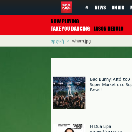
NEWS
ON AIR
NOW PLAYING
TAKE YOU DANCING
JASON DERULO
αρχική
wham.jpg
Bad Bunny: Από του
Super Market στο Su
Bowl !
Η Dua Lipa
αποκαλύπτει το