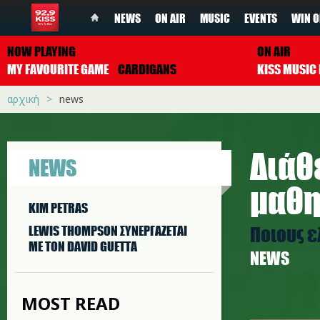
NEWS
ON AIR
MUSIC
EVENTS
WIN O
NOW PLAYING
ON AIR
MY FAVOURITE GAME
CARDIGANS
αρχική
news
Διάθε
NEWS
μαθη
KIM PETRAS
Ποιους 
LEWIS THOMPSON ΣΥΝΕΡΓAΖΕΤΑΙ
ΜΕ ΤΟΝ DAVID GUETTA
NEWS
MOST READ
covid_se